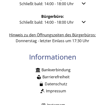
Klicken, um weitere Öffnungs- oder Schließzeit
Schließt bald:
14:00
-
18:00
Uhr
Von 14:00 bis 
Bürgerbüro:
Klicken, um weitere Öffnungs- oder Schließzeit
Schließt bald:
14:00
-
18:00
Uhr
Von 14:00 bis 
Hinweis zu den Öffnungszeiten des Bürgerbüros:
Donnerstag - letzter Einlass um 17:30 Uhr
Informationen
Bankverbindung
Barrierefreiheit
Datenschutz
Impressum