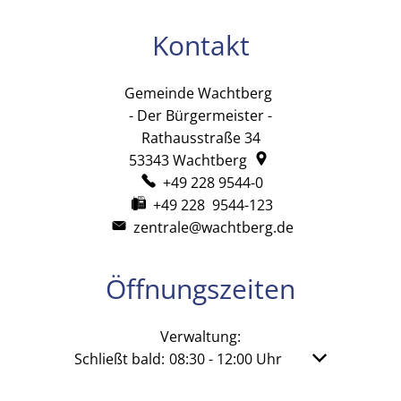
Kontakt
Gemeinde Wachtberg
Gemeinde Wachtb
- Der Bürgermeister -
Rathausstraße 34
53343
Wachtberg
+49 228 9544-0
+49 228 9544-123
zentrale@wachtberg.de
Öffnungszeiten
Verwaltung:
Klicken, um weitere Öffnungs- oder Schließzeit
Schließt bald:
08:30
-
12:00
Uhr
Von 08:30 bis 