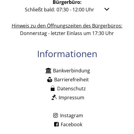
Bürgerbüro:
Klicken, um weitere Öffnungs- oder Schließzeit
Schließt bald:
07:30
-
12:00
Uhr
Von 07:30 bis 
Hinweis zu den Öffnungszeiten des Bürgerbüros:
Donnerstag - letzter Einlass um 17:30 Uhr
Informationen
Bankverbindung
Barrierefreiheit
Datenschutz
Impressum
Instagram
Facebook