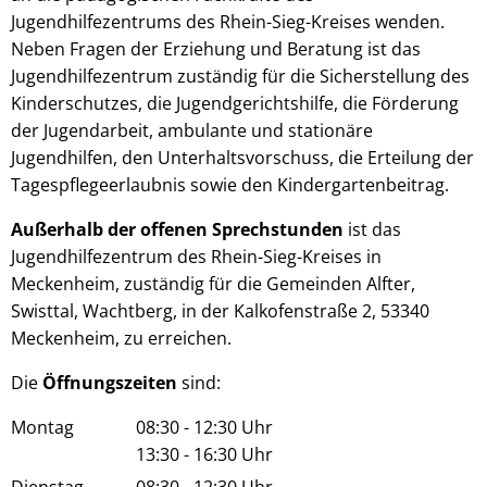
Jugendhilfezentrums des Rhein-Sieg-Kreises wenden.
Neben Fragen der Erziehung und Beratung ist das
Jugendhilfezentrum zuständig für die Sicherstellung des
Kinderschutzes, die Jugendgerichtshilfe, die Förderung
der Jugendarbeit, ambulante und stationäre
Jugendhilfen, den Unterhaltsvorschuss, die Erteilung der
Tagespflegeerlaubnis sowie den Kindergartenbeitrag.
Außerhalb der offenen Sprechstunden
ist das
Jugendhilfezentrum des Rhein-Sieg-Kreises in
Meckenheim, zuständig für die Gemeinden Alfter,
Swisttal, Wachtberg, in der Kalkofenstraße 2, 53340
Meckenheim, zu erreichen.
Die
Öffnungszeiten
sind:
Montag
08:30
-
12:30
Uhr
Von 08:30 bis 12:30 Uhr
13:30
-
16:30
Uhr
Von 13:30 bis 16:30 Uhr