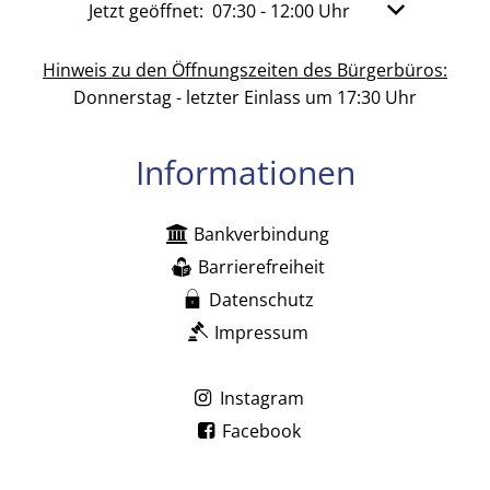
Klicken, um weitere Öffnungs- oder Schließzeit
Jetzt geöffnet:
07:30
-
12:00
Uhr
Von 07:30 bis
Hinweis zu den Öffnungszeiten des Bürgerbüros:
Donnerstag - letzter Einlass um 17:30 Uhr
Informationen
Bankverbindung
Barrierefreiheit
Datenschutz
Impressum
Instagram
Facebook