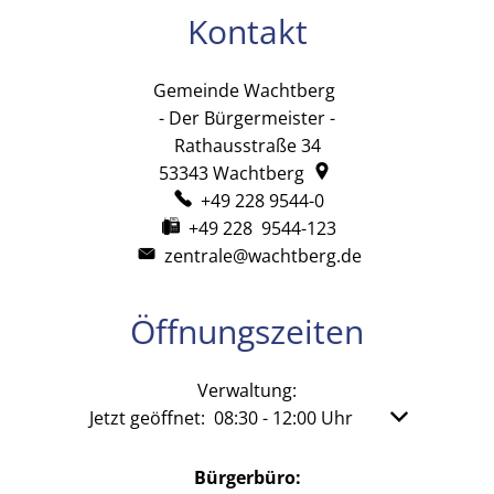
Kontakt
Gemeinde Wachtberg
Gemeinde Wachtb
- Der Bürgermeister -
Rathausstraße 34
53343
Wachtberg
+49 228 9544-0
+49 228 9544-123
zentrale@wachtberg.de
Öffnungszeiten
Verwaltung:
Klicken, um weitere Öffnungs- oder Schließzeit
Jetzt geöffnet:
08:30
-
12:00
Uhr
Von 08:30 bis
Bürgerbüro: