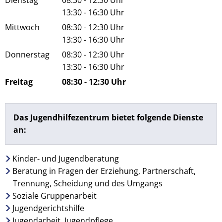
Dienstag
08:30
-
12:30
Uhr
Von 08:30 bis 12:30 Uhr
13:30
-
16:30
Uhr
Von 13:30 bis 16:30 Uhr
Mittwoch
08:30
-
12:30
Uhr
Von 08:30 bis 12:30 Uhr
13:30
-
16:30
Uhr
Von 13:30 bis 16:30 Uhr
Donnerstag
08:30
-
12:30
Uhr
Von 08:30 bis 12:30 Uhr
13:30
-
16:30
Uhr
Von 13:30 bis 16:30 Uhr
Freitag
08:30
-
12:30
Uhr
Von 08:30 bis 12:30 Uhr
Das Jugendhilfezentrum bietet folgende Dienste
an:
Kinder- und Jugendberatung
Beratung in Fragen der Erziehung, Partnerschaft,
Trennung, Scheidung und des Umgangs
Soziale Gruppenarbeit
Jugendgerichtshilfe
Jugendarbeit, Jugendpflege