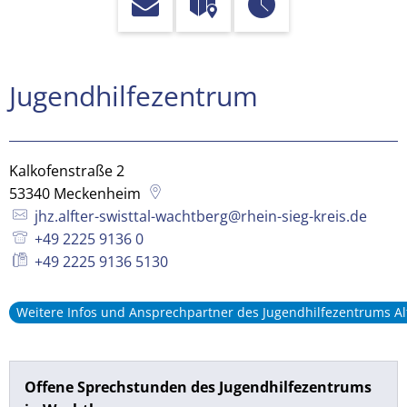
Jugendhilfezentrum
Jugendhilfezentrum
Kalkofenstraße 2
53340
Meckenheim
jhz.alfter-swisttal-wachtberg@rhein-sieg-kreis.de
+49 2225 9136 0
+49 2225 9136 5130
Weitere Infos und Ansprechpartner des Jugendhilfezentrums Alf
Offene Sprechstunden des Jugendhilfezentrums