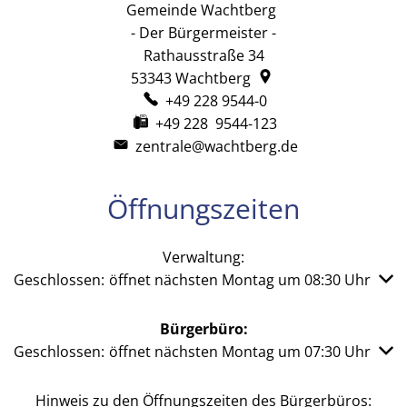
Gemeinde Wachtberg
Gemeinde Wachtb
- Der Bürgermeister -
Rathausstraße 34
53343
Wachtberg
+49 228 9544-0
+49 228 9544-123
zentrale@wachtberg.de
Öffnungszeiten
Verwaltung:
Klicken, um weitere Öffnungs- oder Schließzeiten auszub
Geschlossen:
öffnet nächsten Montag um 08:30 Uhr
Bürgerbüro:
Klicken, um weitere Öffnungs- oder Schließzeiten auszub
Geschlossen:
öffnet nächsten Montag um 07:30 Uhr
Hinweis zu den Öffnungszeiten des Bürgerbüros: