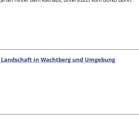
ugarten hinter dem Rathaus, unterstützt vom BUND Bonn.
r Landschaft in Wachtberg und Umgebung