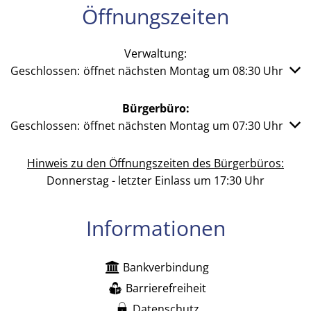
Öffnungszeiten
Verwaltung:
Klicken, um weitere Öffnungs- oder Schließzeiten auszub
Geschlossen:
öffnet nächsten Montag um 08:30 Uhr
Bürgerbüro:
Klicken, um weitere Öffnungs- oder Schließzeiten auszub
Geschlossen:
öffnet nächsten Montag um 07:30 Uhr
Hinweis zu den Öffnungszeiten des Bürgerbüros:
Donnerstag - letzter Einlass um 17:30 Uhr
Informationen
Bankverbindung
Barrierefreiheit
Datenschutz