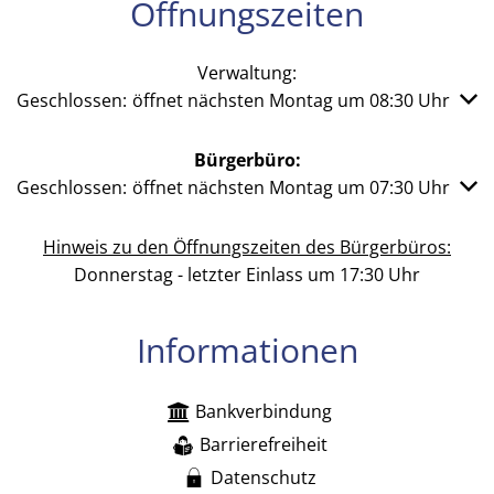
Öffnungszeiten
Verwaltung:
Klicken, um weitere Öffnungs- oder Schließzeiten auszub
Geschlossen:
öffnet nächsten Montag um 08:30 Uhr
Bürgerbüro:
Klicken, um weitere Öffnungs- oder Schließzeiten auszub
Geschlossen:
öffnet nächsten Montag um 07:30 Uhr
Hinweis zu den Öffnungszeiten des Bürgerbüros:
Donnerstag - letzter Einlass um 17:30 Uhr
Informationen
Bankverbindung
Barrierefreiheit
Datenschutz