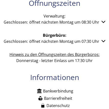
Öffnungszeiten
Verwaltung:
Klicken, um weitere Öffnungs- oder Schließzeiten auszub
Geschlossen:
öffnet nächsten Montag um 08:30 Uhr
Bürgerbüro:
Klicken, um weitere Öffnungs- oder Schließzeiten auszub
Geschlossen:
öffnet nächsten Montag um 07:30 Uhr
Hinweis zu den Öffnungszeiten des Bürgerbüros:
Donnerstag - letzter Einlass um 17:30 Uhr
Informationen
Bankverbindung
Barrierefreiheit
Datenschutz