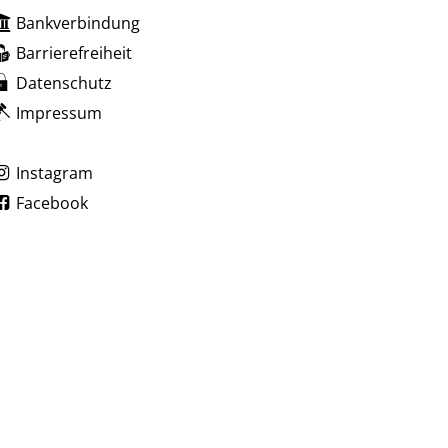
Bankverbindung
zublenden
 Uhr
Barrierefreiheit
Datenschutz
Impressum
zublenden
 Uhr
Instagram
Facebook