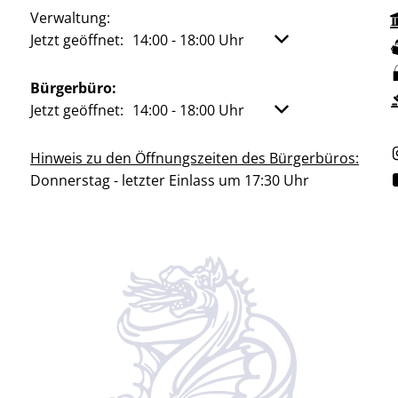
Verwaltung:
Klicken, um weitere Öffnungs- oder Schließzeiten aus
Jetzt geöffnet:
14:00
-
18:00
Uhr
Von 14:00 bis 18:00
Bürgerbüro:
Klicken, um weitere Öffnungs- oder Schließzeiten aus
Jetzt geöffnet:
14:00
-
18:00
Uhr
Von 14:00 bis 18:00
Hinweis zu den Öffnungszeiten des Bürgerbüros:
Donnerstag - letzter Einlass um 17:30 Uhr