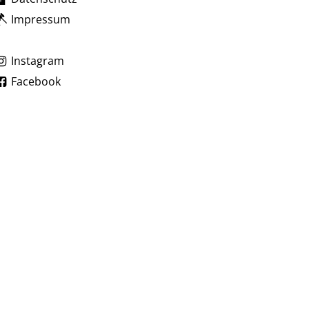
Impressum
zublenden
 Uhr
Instagram
Facebook