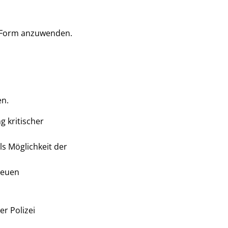
r Form anzuwenden.
en.
 kritischer
ls Möglichkeit der
neuen
r Polizei