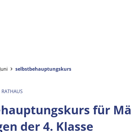
Juni
selbstbehauptungskurs
M RATHAUS
ehauptungskurs für M
gen
der 4. Klasse