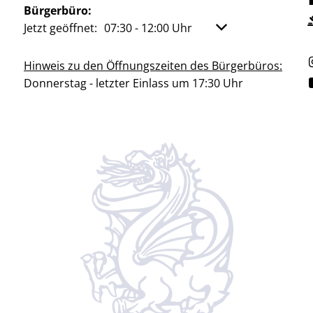
Bürgerbüro:
Klicken, um weitere Öffnungs- oder Schließzeiten aus
Jetzt geöffnet:
07:30
-
12:00
Uhr
Von 07:30 bis 12:00
Hinweis zu den Öffnungszeiten des Bürgerbüros:
Donnerstag - letzter Einlass um 17:30 Uhr