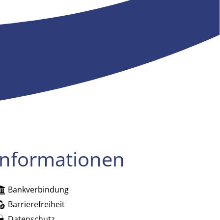
Informationen
Bankverbindung
zublenden
Barrierefreiheit
Datenschutz