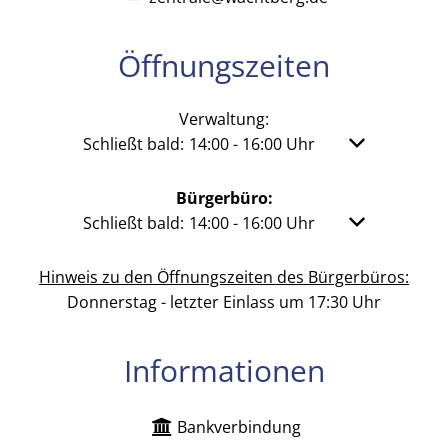
Öffnungszeiten
Verwaltung:
Klicken, um weitere Öffnungs- oder Schließzeit
Schließt bald:
14:00
-
16:00
Uhr
Von 14:00 bis 
Bürgerbüro:
Klicken, um weitere Öffnungs- oder Schließzeit
Schließt bald:
14:00
-
16:00
Uhr
Von 14:00 bis 
Hinweis zu den Öffnungszeiten des Bürgerbüros:
Donnerstag - letzter Einlass um 17:30 Uhr
Informationen
Bankverbindung