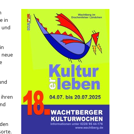
h
e in
r und
in
e neue
e
 und
 ihren
und
eden
sorte.