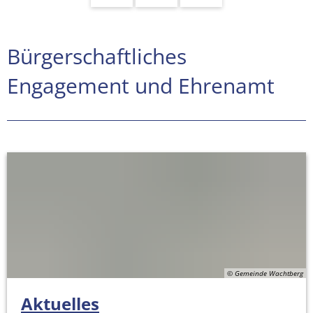
Bürgerschaftliches
Bürgerschaftliches
Engagement
Engagement und Ehrenamt
und
Ehrenamt
© Gemeinde Wachtberg
Aktuelles