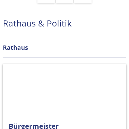
Rathaus
Rathaus & Politik
&
Politik
Rathaus
Bürgermeister