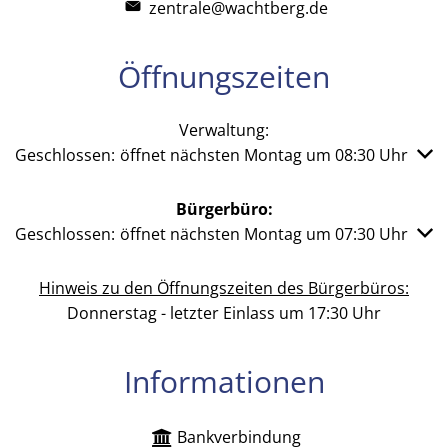
zentrale@wachtberg.de
Öffnungszeiten
Verwaltung:
Klicken, um weitere Öffnungs- oder Schließzeiten auszub
Geschlossen:
öffnet nächsten Montag um 08:30 Uhr
Bürgerbüro:
Klicken, um weitere Öffnungs- oder Schließzeiten auszub
Geschlossen:
öffnet nächsten Montag um 07:30 Uhr
Hinweis zu den Öffnungszeiten des Bürgerbüros:
Donnerstag - letzter Einlass um 17:30 Uhr
Informationen
Bankverbindung