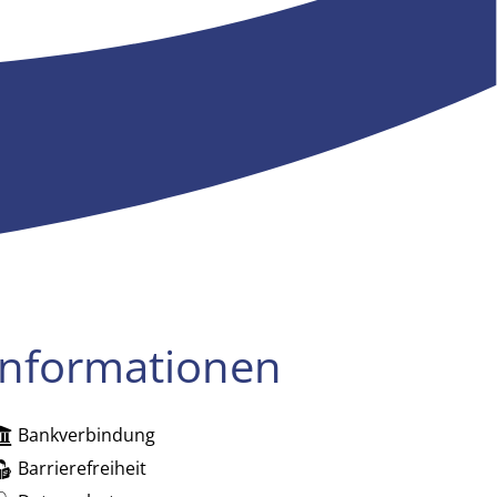
Informationen
Bankverbindung
zublenden
Barrierefreiheit