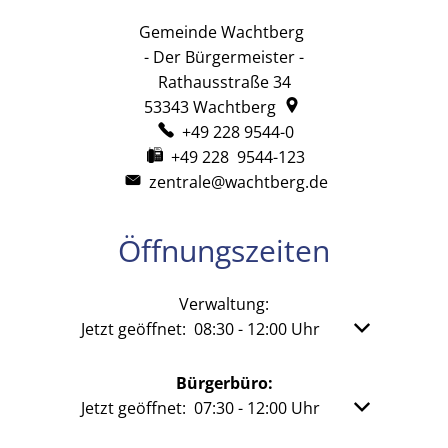
Gemeinde Wachtberg
Gemeinde Wachtb
- Der Bürgermeister -
Rathausstraße 34
53343
Wachtberg
+49 228 9544-0
+49 228 9544-123
zentrale@wachtberg.de
Öffnungszeiten
Verwaltung:
Klicken, um weitere Öffnungs- oder Schließzeit
Jetzt geöffnet:
08:30
-
12:00
Uhr
Von 08:30 bis
Bürgerbüro:
Klicken, um weitere Öffnungs- oder Schließzeit
Jetzt geöffnet:
07:30
-
12:00
Uhr
Von 07:30 bis