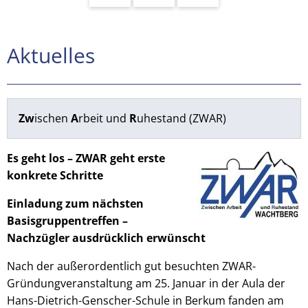
Aktuelles
Aktuelles
Zw
ischen
A
rbeit und
R
uhestand (ZWAR)
Es geht los – ZWAR geht erste
konkrete Schritte
Einladung zum nächsten
Basisgruppentreffen –
Nachzügler ausdrücklich erwünscht
Nach der außerordentlich gut besuchten ZWAR-
Gründungveranstaltung am 25. Januar in der Aula der
Hans-Dietrich-Genscher-Schule in Berkum fanden am