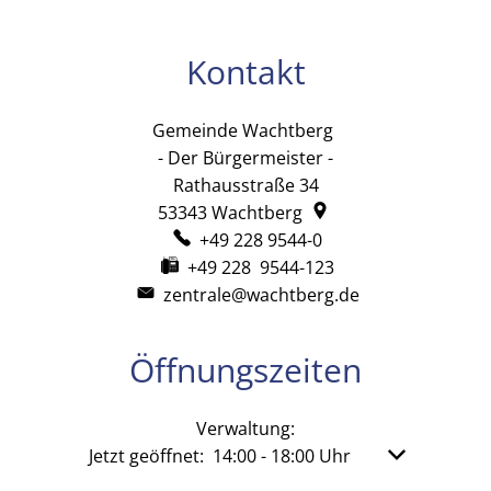
Kontakt
Gemeinde Wachtberg
Gemeinde Wachtb
- Der Bürgermeister -
Rathausstraße 34
53343
Wachtberg
+49 228 9544-0
+49 228 9544-123
zentrale@wachtberg.de
Öffnungszeiten
Verwaltung:
Klicken, um weitere Öffnungs- oder Schließzeit
Jetzt geöffnet:
14:00
-
18:00
Uhr
Von 14:00 bis