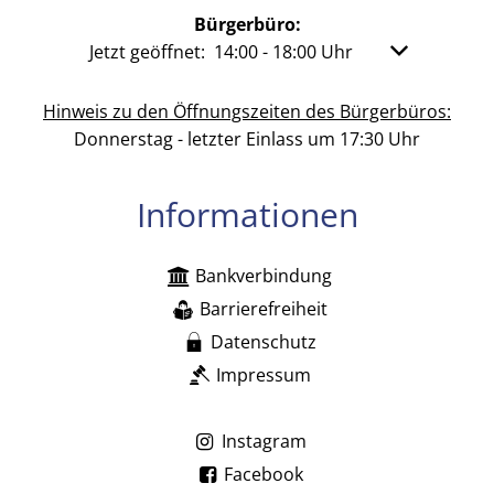
Bürgerbüro:
Klicken, um weitere Öffnungs- oder Schließzeit
Jetzt geöffnet:
14:00
-
18:00
Uhr
Von 14:00 bis
Hinweis zu den Öffnungszeiten des Bürgerbüros:
Donnerstag - letzter Einlass um 17:30 Uhr
Informationen
Bankverbindung
Barrierefreiheit
Datenschutz
Impressum
Instagram
Facebook