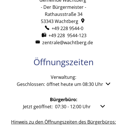
- Der Bürgermeister -
Rathausstraße 34
53343
Wachtberg
+49 228 9544-0
+49 228 9544-123
zentrale@wachtberg.de
Öffnungszeiten
Verwaltung:
Klicken, um weitere Öffnungs- oder Schließzeiten 
Geschlossen:
öffnet heute um 08:30 Uhr
Bürgerbüro:
Klicken, um weitere Öffnungs- oder Schließzeit
Jetzt geöffnet:
07:30
-
12:00
Uhr
Von 07:30 bis
Hinweis zu den Öffnungszeiten des Bürgerbüros: