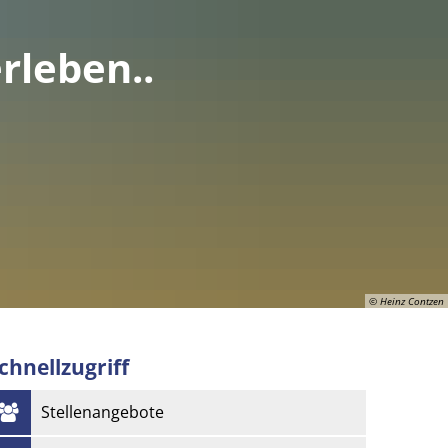
rleben..
© Heinz Contzen
chnellzugriff
© Heinz Contzen
Stellenangebote