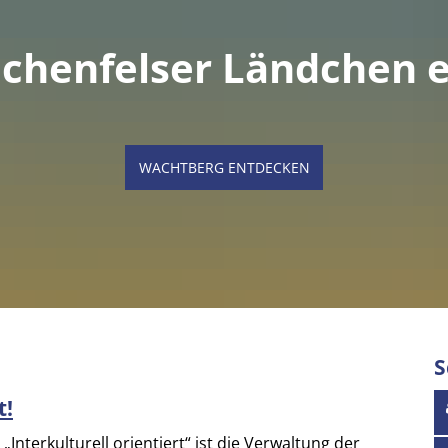
chenfelser Ländchen e
WACHTBERG ENTDECKEN
S
t!
 „Interkulturell orientiert“ ist die Verwaltung der