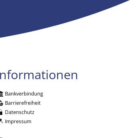
Informationen
Bankverbindung
zublenden
Barrierefreiheit
Datenschutz
Impressum
zublenden