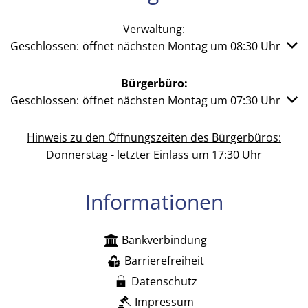
Verwaltung:
Klicken, um weitere Öffnungs- oder Schließzeiten auszub
Geschlossen:
öffnet nächsten Montag um 08:30 Uhr
Bürgerbüro:
Klicken, um weitere Öffnungs- oder Schließzeiten auszub
Geschlossen:
öffnet nächsten Montag um 07:30 Uhr
Hinweis zu den Öffnungszeiten des Bürgerbüros:
Donnerstag - letzter Einlass um 17:30 Uhr
Informationen
Bankverbindung
Barrierefreiheit
Datenschutz
Impressum