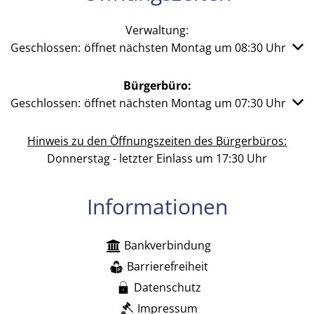
Verwaltung:
Klicken, um weitere Öffnungs- oder Schließzeiten auszub
Geschlossen:
öffnet nächsten Montag um 08:30 Uhr
Bürgerbüro:
Klicken, um weitere Öffnungs- oder Schließzeiten auszub
Geschlossen:
öffnet nächsten Montag um 07:30 Uhr
Hinweis zu den Öffnungszeiten des Bürgerbüros:
Donnerstag - letzter Einlass um 17:30 Uhr
Informationen
Bankverbindung
Barrierefreiheit
Datenschutz
Impressum