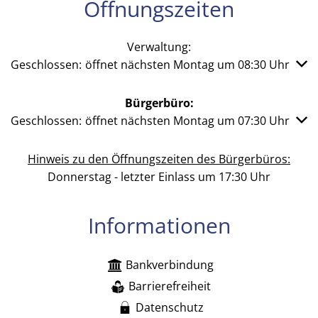
Öffnungszeiten
Verwaltung:
Klicken, um weitere Öffnungs- oder Schließzeiten auszub
Geschlossen:
öffnet nächsten Montag um 08:30 Uhr
Bürgerbüro:
Klicken, um weitere Öffnungs- oder Schließzeiten auszub
Geschlossen:
öffnet nächsten Montag um 07:30 Uhr
Hinweis zu den Öffnungszeiten des Bürgerbüros:
Donnerstag - letzter Einlass um 17:30 Uhr
Informationen
Bankverbindung
Barrierefreiheit
Datenschutz