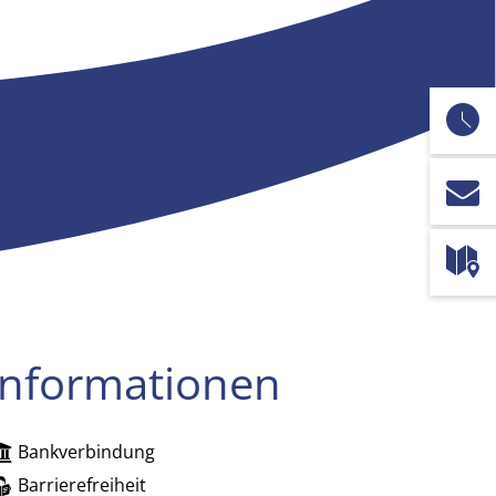
Informationen
Bankverbindung
zublenden
Barrierefreiheit