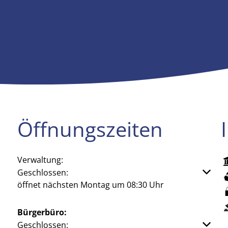
Öffnungszeiten
Verwaltung:
Klicken, um weitere Öffnungs- oder Schließzeiten aus
Geschlossen:
öffnet nächsten Montag um 08:30 Uhr
Bürgerbüro:
Klicken, um weitere Öffnungs- oder Schließzeiten aus
Geschlossen: