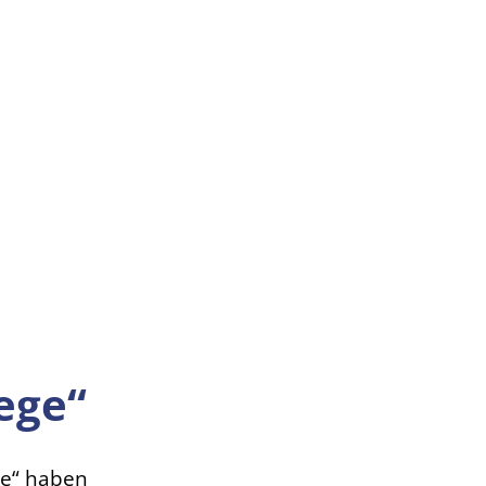
ege“
ge“ haben