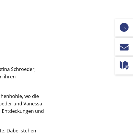
stina Schroeder,
n ihren
chenhöhle, wo die
roeder und Vanessa
g, Entdeckungen und
lte. Dabei stehen