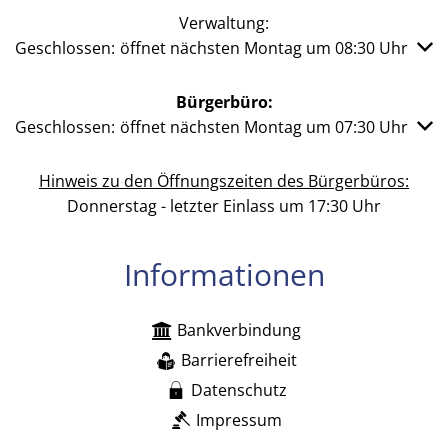
Verwaltung:
Klicken, um weitere Öffnungs- oder Schließzeiten auszub
Geschlossen:
öffnet nächsten Montag um 08:30 Uhr
Bürgerbüro:
Klicken, um weitere Öffnungs- oder Schließzeiten auszub
Geschlossen:
öffnet nächsten Montag um 07:30 Uhr
Hinweis zu den Öffnungszeiten des Bürgerbüros:
Donnerstag - letzter Einlass um 17:30 Uhr
Informationen
Bankverbindung
Barrierefreiheit
Datenschutz
Impressum