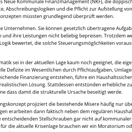
das Neue Kommunale Finanzmanagement (NKF), die doppisc
 Abschreibungslogiken und die Pflicht zur Aufstellung vo
konzepten müssten grundlegend überprüft werden.
 Unternehmen. Sie können gesetzlich übertragene Aufgaben
n und ihre Leistungen nicht beliebig bepreisen. Trotzdem we
Logik bewertet, die solche Steuerungsmöglichkeiten voraus
atik sei in der aktuellen Lage kaum noch geeignet, die eig
lle Defizite im Wesentlichen durch Pflichtaufgaben, Umlage
ichende Finanzierung entstehen, führe ein Haushaltssiche
realistischen Lösung. Stattdessen entstünden erhebliche zu
e dass damit die strukturelle Ursache beseitigt werde.
ngskonzept projiziert die bestehende Misere häufig nur über
gen erarbeiten dann faktisch neben dem regulären Haushal
e entscheidenden Stellschrauben gar nicht auf kommunaler 
 für die aktuelle Krisenlage brauchen wir ein Moratorium o