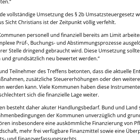
ten.“
de vollständige Umsetzung des § 2b Umsatzsteuergesetz wu
 Sicht Christians ist der Zeitpunkt völlig verfehlt.
r Kommunen personell und finanziell bereits am Limit arbeit
plexe Prüf-, Buchungs- und Abstimmungsprozesse ausgelös
rer Stelle dringend gebraucht wird. Diese Umsetzung sollt
n und grundsätzlich neu bewertet werden.“
nd Teilnehmer des Treffens betonten, dass die aktuelle En
ßnahmen, zusätzliche Steuererhöhungen oder den weiteren 
en werden kann. Viele Kommunen haben diese Instrumente 
hlechtert sich die finanzielle Lage weiter.
gten besteht daher akuter Handlungsbedarf. Bund und Land s
Rahmenbedingungen der Kommunen unverzüglich und grun
hören insbesondere eine auskömmliche Finanzierung von Pfl
schaft, mehr frei verfügbare Finanzmittel sowie eine Über
- und Finanzverfassungsrechts.