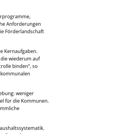
derprogramme,
iche Anforderungen
ie Förderlandschaft
hre Kernaufgaben.
 die wiederum auf
rolle binden“, so
en kommunalen
iebung: weniger
tel für die Kommunen.
ömmliche
aushaltssystematik.