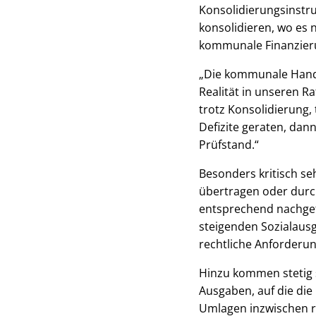
Konsolidierungsinstr
konsolidieren, wo es 
kommunale Finanzieru
„Die kommunale Handl
Realität in unseren 
trotz Konsolidierung,
Defizite geraten, dan
Prüfstand.“
Besonders kritisch se
übertragen oder durc
entsprechend nachgefü
steigenden Sozialaus
rechtliche Anforder
Hinzu kommen stetig s
Ausgaben, auf die di
Umlagen inzwischen r