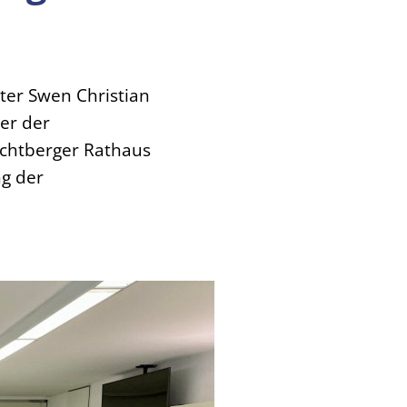
ter Swen Christian
er der
achtberger Rathaus
g der