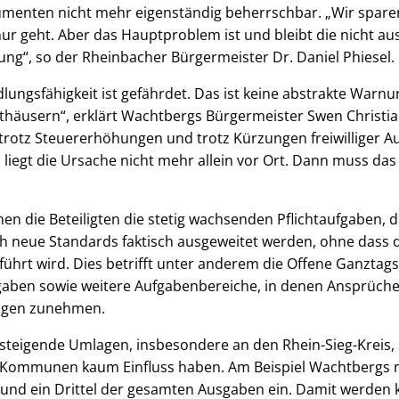
umenten nicht mehr eigenständig beherrschbar. „Wir spare
nur geht. Aber das Hauptproblem ist und bleibt die nicht 
ng“, so der Rheinbacher Bürgermeister Dr. Daniel Phiesel.
ungsfähigkeit ist gefährdet. Das ist keine abstrakte Warn
Rathäusern“, erklärt Wachtbergs Bürgermeister Swen Chris
 trotz Steuererhöhungen und trotz Kürzungen freiwilliger Au
n liegt die Ursache nicht mehr allein vor Ort. Dann muss das
hen die Beteiligten die stetig wachsenden Pflichtaufgaben
h neue Standards faktisch ausgeweitet werden, ohne dass d
hrt wird. Dies betrifft unter anderem die Offene Ganztagss
gaben sowie weitere Aufgabenbereiche, in denen Ansprüche
ungen zunehmen.
teigende Umlagen, insbesondere an den Rhein-Sieg-Kreis, 
e Kommunen kaum Einfluss haben. Am Beispiel Wachtbergs
und ein Drittel der gesamten Ausgaben ein. Damit werde