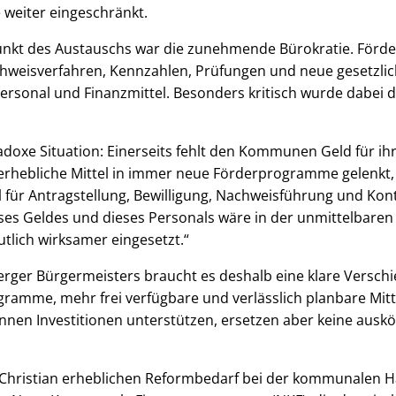
weiter eingeschränkt.
unkt des Austauschs war die zunehmende Bürokratie. För
achweisverfahren, Kennzahlen, Prüfungen und neue gesetzl
rsonal und Finanzmittel. Besonders kritisch wurde dabei d
adoxe Situation: Einerseits fehlt den Kommunen Geld für i
erhebliche Mittel in immer neue Förderprogramme gelenkt,
 für Antragstellung, Bewilligung, Nachweisführung und Kont
dieses Geldes und dieses Personals wäre in der unmittelbar
tlich wirksamer eingesetzt.“
rger Bürgermeisters braucht es deshalb eine klare Versch
ogramme, mehr frei verfügbare und verlässlich planbare Mit
en Investitionen unterstützen, ersetzen aber keine ausk
 Christian erheblichen Reformbedarf bei der kommunalen H