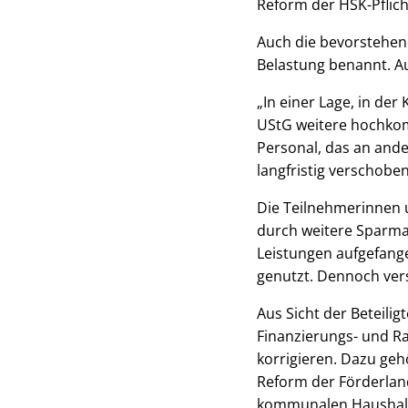
Reform der HSK-Pflich
Auch die bevorstehen
Belastung benannt. Aus
„In einer Lage, in de
UStG weitere hochkom
Personal, das an ande
langfristig verschobe
Die Teilnehmerinnen u
durch weitere Sparma
Leistungen aufgefang
genutzt. Dennoch versc
Aus Sicht der Beteili
Finanzierungs- und 
korrigieren. Dazu ge
Reform der Förderland
kommunalen Haushalts