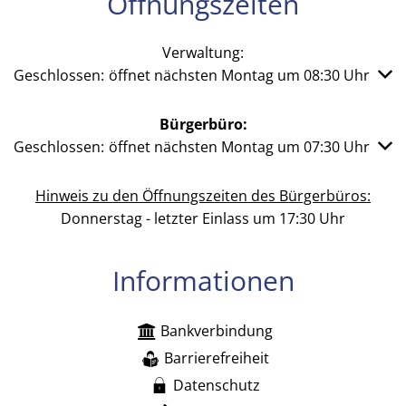
Öffnungszeiten
Verwaltung:
Klicken, um weitere Öffnungs- oder Schließzeiten auszub
Geschlossen:
öffnet nächsten Montag um 08:30 Uhr
Bürgerbüro:
Klicken, um weitere Öffnungs- oder Schließzeiten auszub
Geschlossen:
öffnet nächsten Montag um 07:30 Uhr
Hinweis zu den Öffnungszeiten des Bürgerbüros:
Donnerstag - letzter Einlass um 17:30 Uhr
Informationen
Bankverbindung
Barrierefreiheit
Datenschutz