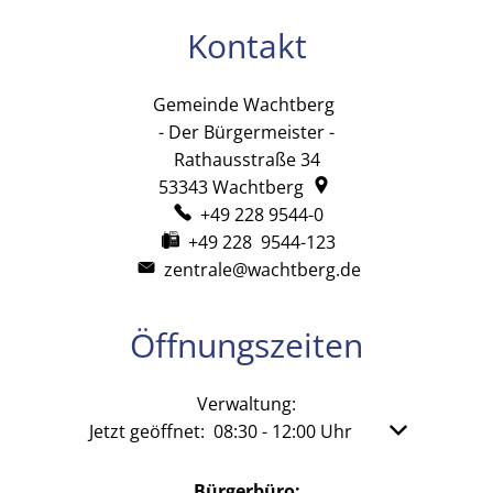
Kontakt
Gemeinde Wachtberg
Gemeinde Wachtb
- Der Bürgermeister -
Rathausstraße 34
53343
Wachtberg
+49 228 9544-0
+49 228 9544-123
zentrale@wachtberg.de
Öffnungszeiten
Verwaltung:
Klicken, um weitere Öffnungs- oder Schließzeit
Jetzt geöffnet:
08:30
-
12:00
Uhr
Von 08:30 bis
Bürgerbüro: