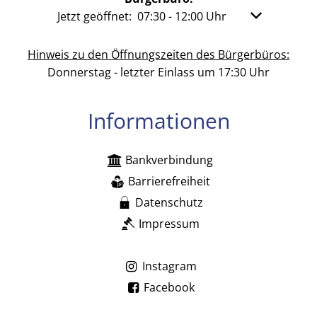
Klicken, um weitere Öffnungs- oder Schließzeit
Jetzt geöffnet:
07:30
-
12:00
Uhr
Von 07:30 bis
Hinweis zu den Öffnungszeiten des Bürgerbüros:
Donnerstag - letzter Einlass um 17:30 Uhr
Informationen
Bankverbindung
Barrierefreiheit
Datenschutz
Impressum
Instagram
Facebook