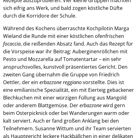
Rezepte auszuprobieren. Vier kleine Gruppen machten
sich eifrig ans Werk, und bald zogen köstliche Düfte
durch die Korridore der Schule.
Während des Kochens überraschte Kochpilotin Marga
Wieland die Runde mit einer köstlichen ofenfrischen
focaccia
, die reißenden Absatz fand. Auch das Rezept für
die Vorspeise war ihr Beitrag: Auberginenröllchen mit
Pesto und Mozzarella auf Tomatentartar – ein sehr
anspruchsvolles, kunstvoll präsentiertes Gericht. Den
zweiten Gang übernahm die Gruppe von Friedrich
Oettler, der ein
erbazzone reggiano
vorstellte. Dies ist
eine emilianische Spezialität, ein mit Eierteig gebackener
Blechkuchen mit einer würzigen Füllung aus Mangold
oder anderem Blattgemüse. Der
erbazzone
wird gern
beim Osterpicknick oder bei Wanderungen warm oder
kalt serviert. Auch er fand großen Anklang bei den
Teilnehmern. Susanne Wittum und ihr Team servierten
als Hauptgericht leckere Hackbällchen in einer delikaten