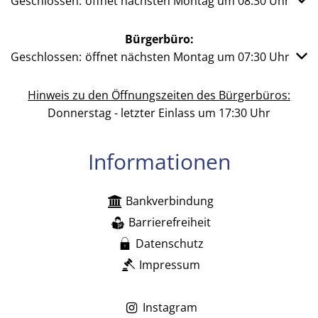
Klicken, um weitere Öffnungs- oder Schließzeiten auszub
Geschlossen:
öffnet nächsten Montag um 08:30 Uhr
Bürgerbüro:
Klicken, um weitere Öffnungs- oder Schließzeiten auszub
Geschlossen:
öffnet nächsten Montag um 07:30 Uhr
Hinweis zu den Öffnungszeiten des Bürgerbüros:
Donnerstag - letzter Einlass um 17:30 Uhr
Informationen
Bankverbindung
Barrierefreiheit
Datenschutz
Impressum
Instagram