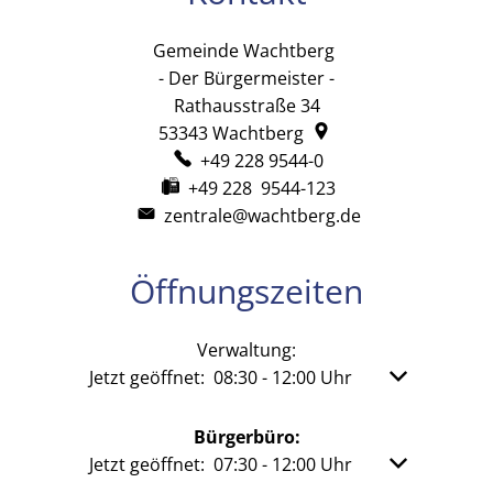
Gemeinde Wachtberg
Gemeinde Wachtb
- Der Bürgermeister -
Rathausstraße 34
53343
Wachtberg
+49 228 9544-0
+49 228 9544-123
zentrale@wachtberg.de
Öffnungszeiten
Verwaltung:
Klicken, um weitere Öffnungs- oder Schließzeit
Jetzt geöffnet:
08:30
-
12:00
Uhr
Von 08:30 bis
Bürgerbüro:
Klicken, um weitere Öffnungs- oder Schließzeit
Jetzt geöffnet:
07:30
-
12:00
Uhr
Von 07:30 bis