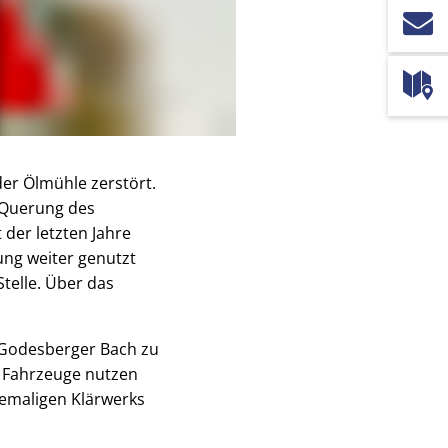
er Ölmühle zerstört.
e Querung des
 der letzten Jahre
ng weiter genutzt
telle. Über das
 Godesberger Bach zu
e Fahrzeuge nutzen
hemaligen Klärwerks