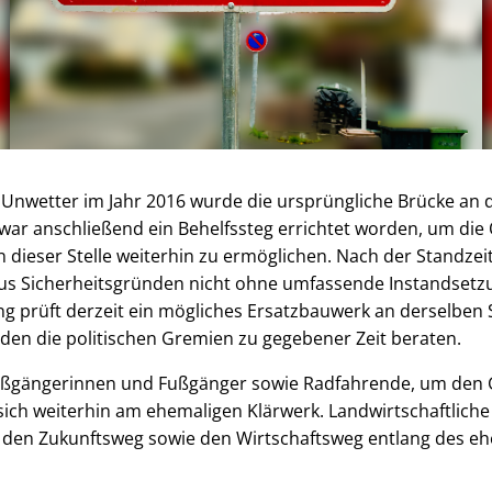
Unwetter im Jahr 2016 wurde die ursprüngliche Brücke an d
 war anschließend ein Behelfssteg errichtet worden, um di
dieser Stelle weiterhin zu ermöglichen. Nach der Standzeit
us Sicherheitsgründen nicht ohne umfassende Instandsetzu
g prüft derzeit ein mögliches Ersatzbauwerk an derselben S
den die politischen Gremien zu gegebener Zeit beraten.
Fußgängerinnen und Fußgänger sowie Radfahrende, um den
sich weiterhin am ehemaligen Klärwerk. Landwirtschaftlich
m den Zukunftsweg sowie den Wirtschaftsweg entlang des e