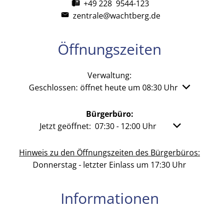
+49 228 9544-123
zentrale@wachtberg.de
Öffnungszeiten
Verwaltung:
Klicken, um weitere Öffnungs- oder Schließzeiten 
Geschlossen:
öffnet heute um 08:30 Uhr
Bürgerbüro:
Klicken, um weitere Öffnungs- oder Schließzeit
Jetzt geöffnet:
07:30
-
12:00
Uhr
Von 07:30 bis
Hinweis zu den Öffnungszeiten des Bürgerbüros:
Donnerstag - letzter Einlass um 17:30 Uhr
Informationen