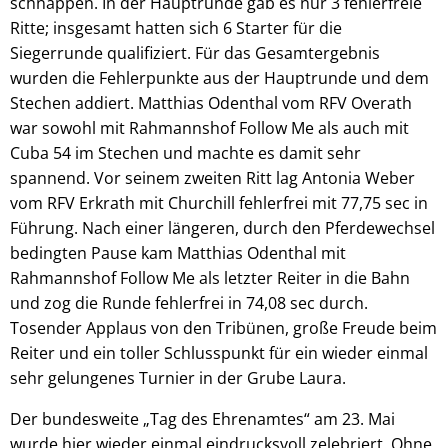
schnappen. In der Hauptrunde gab es nur 3 fehlerfreie
Ritte; insgesamt hatten sich 6 Starter für die
Siegerrunde qualifiziert. Für das Gesamtergebnis
wurden die Fehlerpunkte aus der Hauptrunde und dem
Stechen addiert. Matthias Odenthal vom RFV Overath
war sowohl mit Rahmannshof Follow Me als auch mit
Cuba 54 im Stechen und machte es damit sehr
spannend. Vor seinem zweiten Ritt lag Antonia Weber
vom RFV Erkrath mit Churchill fehlerfrei mit 77,75 sec in
Führung. Nach einer längeren, durch den Pferdewechsel
bedingten Pause kam Matthias Odenthal mit
Rahmannshof Follow Me als letzter Reiter in die Bahn
und zog die Runde fehlerfrei in 74,08 sec durch.
Tosender Applaus von den Tribünen, große Freude beim
Reiter und ein toller Schlusspunkt für ein wieder einmal
sehr gelungenes Turnier in der Grube Laura.
Der bundesweite „Tag des Ehrenamtes“ am 23. Mai
wurde hier wieder einmal eindrucksvoll zelebriert. Ohne