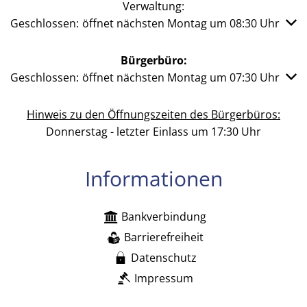
Verwaltung:
Klicken, um weitere Öffnungs- oder Schließzeiten auszub
Geschlossen:
öffnet nächsten Montag um 08:30 Uhr
Bürgerbüro:
Klicken, um weitere Öffnungs- oder Schließzeiten auszub
Geschlossen:
öffnet nächsten Montag um 07:30 Uhr
Hinweis zu den Öffnungszeiten des Bürgerbüros:
Donnerstag - letzter Einlass um 17:30 Uhr
Informationen
Bankverbindung
Barrierefreiheit
Datenschutz
Impressum