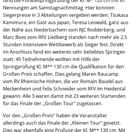
fand die Punktespringprüfung der Kl. M* 120 cm mit 87
Nennungen am Samstagnachmittag. Hier konnten
Siegerpreise in 3 Abteilungen vergeben werden: Tsukasa
Kamimura, ein Gast aus Japan, Teresa Leowald, ganz aus
der Nähe aus Niederbachem vom RJC Rodderberg, und
Marc Boes vom RFV Liedberg standen nach mehr als 2,5
Stunden intensivem Wettbewerb als Sieger fest. Direkt
im Anschluss fand ein weiteres sehr beliebtes Springen
statt. 49 Teilnehmende wollten mit Hilfe der
Springprüfung Kl. M** 130 cm die Qualifikation für den
Großen Preis schaffen. Dies gelang Maren Raucamp
vom RV Rheinische Höhen, die vor Romain Baudel aus
Meckenheim und Felix Schneider vom RFV Im Heidental
gewann. Alle 3 waren damit mit 23 weiteren Startenden
für das Finale der „Großen Tour“ zugelassen.
Vor den „Großen Preis“ haben die Veranstalter
allerdings auch das Finale der „Kleinen Tour“ gesetzt.
Dies war ebenfalls eine Prüfung der Kl. M** 130 cm. Mit