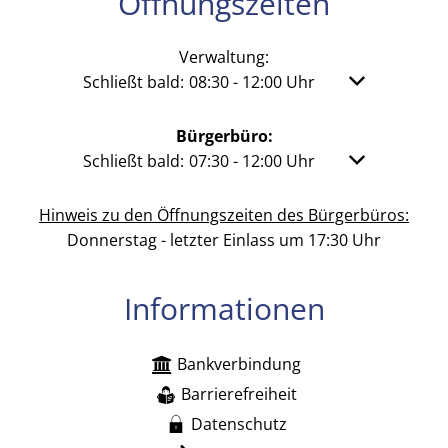
Öffnungszeiten
Verwaltung:
Klicken, um weitere Öffnungs- oder Schließzeit
Schließt bald:
08:30
-
12:00
Uhr
Von 08:30 bis 
Bürgerbüro:
Klicken, um weitere Öffnungs- oder Schließzeit
Schließt bald:
07:30
-
12:00
Uhr
Von 07:30 bis 
Hinweis zu den Öffnungszeiten des Bürgerbüros:
Donnerstag - letzter Einlass um 17:30 Uhr
Informationen
Bankverbindung
Barrierefreiheit
Datenschutz