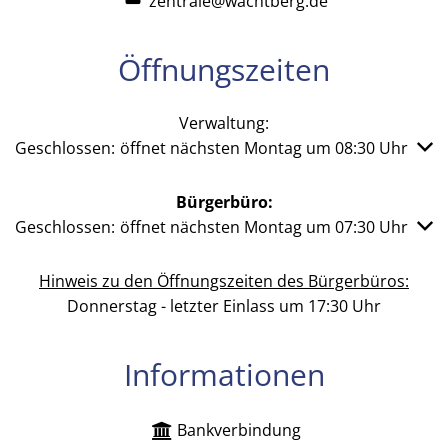
zentrale@wachtberg.de
Öffnungszeiten
Verwaltung:
Klicken, um weitere Öffnungs- oder Schließzeiten auszub
Geschlossen:
öffnet nächsten Montag um 08:30 Uhr
Bürgerbüro:
Klicken, um weitere Öffnungs- oder Schließzeiten auszub
Geschlossen:
öffnet nächsten Montag um 07:30 Uhr
Hinweis zu den Öffnungszeiten des Bürgerbüros:
Donnerstag - letzter Einlass um 17:30 Uhr
Informationen
Bankverbindung