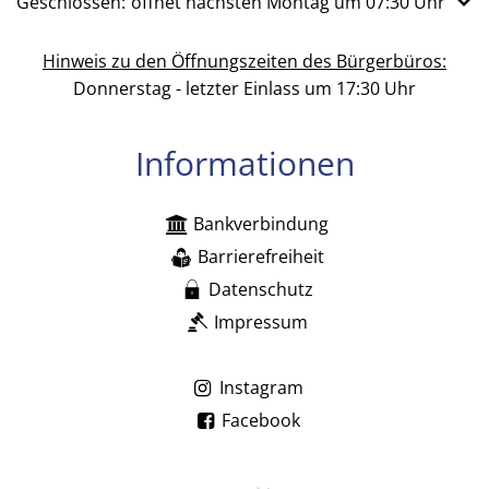
Klicken, um weitere Öffnungs- oder Schließzeiten auszub
Geschlossen:
öffnet nächsten Montag um 07:30 Uhr
Hinweis zu den Öffnungszeiten des Bürgerbüros:
Donnerstag - letzter Einlass um 17:30 Uhr
Informationen
Bankverbindung
Barrierefreiheit
Datenschutz
Impressum
Instagram
Facebook