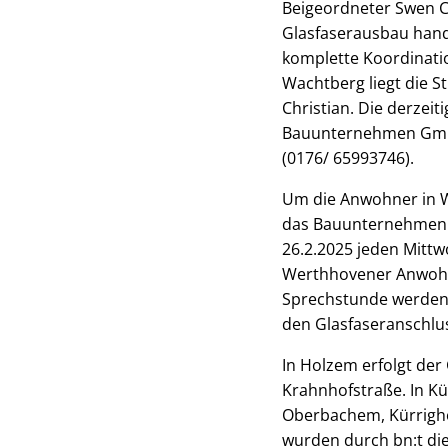
Beigeordneter Swen Ch
Glasfaserausbau hande
komplette Koordinati
Wachtberg liegt die 
Christian. Die derze
Bauunternehmen GmbH 
(0176/ 65993746).
Um die Anwohner in W
das Bauunternehmen w
26.2.2025 jeden Mittw
Werthhovener Anwohne
Sprechstunde werden 
den Glasfaseranschlu
In Holzem erfolgt de
Krahnhofstraße. In Kür
Oberbachem, Kürrigho
wurden durch bn:t die 