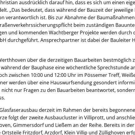
ristian ausdrücklich darauf hin, dass es sich um einen eig
lt. „Das bedeutet, dass während der Bauzeit der jeweilige 
on verantwortlich ist. Bis zur Abnahme der Baumaßnahme
Straßenverkehrssicherungspflicht beim zuständigen Bauunt
itigen und kommenden Wachtberger Projekte werden durch d
durchgeführt. Ansprechpartner ist dabei der Bauleiter 
erthhoven über die derzeitigen Bauarbeiten bestmöglich zu
ährend der Bauphase eine wöchentliche Sprechstunde an.
och zwischen 10:00 und 12:00 Uhr im Pössemer Treff, Weißer 
r werden über eine Hauswurfsendung gesondert informier
nicht nur Fragen zu den Bauarbeiten beantwortet, sondern
ss.
r Glasfaserausbau derzeit im Rahmen der bereits begonnen
ze folgt der zweite Ausbaucluster in Villiprott, und anschl
ven, Gimmersdorf und Ließem an der Reihe. Bereits in der
Ortsteile Fritzdorf, Arzdorf, Klein Villip und Züllighoven erf