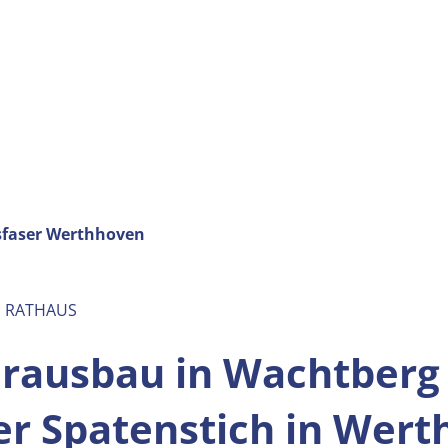
sfaser Werthhoven
M RATHAUS
erausbau in Wachtberg 
ler Spatenstich in Wer