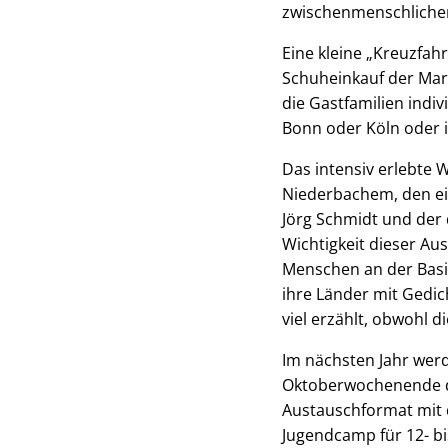
zwischenmenschlichen
Eine kleine „Kreuzfah
Schuheinkauf der Mark
die Gastfamilien indi
Bonn oder Köln oder
Das intensiv erlebte
Niederbachem, den ei
Jörg Schmidt und der 
Wichtigkeit dieser Au
Menschen an der Basis
ihre Länder mit Gedi
viel erzählt, obwohl 
Im nächsten Jahr wer
Oktoberwochenende da
Austauschformat mit d
Jugendcamp für 12- bis