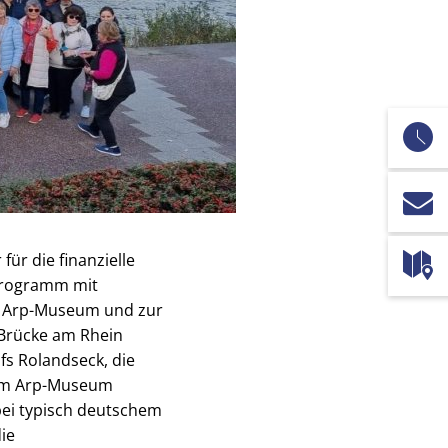
r die finanzielle
 Programm mit
ns Arp-Museum und zur
 Brücke am Rhein
fs Rolandseck, die
 im Arp-Museum
 bei typisch deutschem
ie