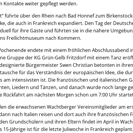
 Kontakte weiter gepflegt werden.
rt“ führte über den Rhein nach Bad Honnef zum Birkenstoc
e, die auch in Frankreich expandiert. Den Tag der Deutsche
viduell für ihre Gäste und führten sie in die nähere Umgebun
 ins Freilichtmuseum nach Kommern.
 Wochenende endete mit einem fröhlichen Abschlussabend i
ne Gruppe der KG Grün-Gelb Fritzdorf mit einem Tanz eröf
designierte Bürgermeister Swen Christian betonten in ihre
stausche für das Verständnis der europäischen Idee, die d
 am intensivsten ist. Die französischen und italienischen G
chten, Liedern und Tänzen, und danach wurde noch lange g
die Rückfahrt am nächsten Morgen schon um 7:00 Uhr starte
den die erwachsenen Wachtberger Vereinsmitglieder am er
nn nach Italien reisen und dort auch ihre französischen F
en Grundschülern und ihren Eltern findet im April in Wacht
 15-Jährige ist für die letzte Juliwoche in Frankreich geplant