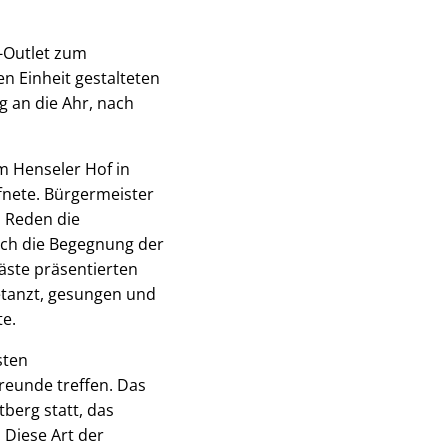
k-Outlet zum
n Einheit gestalteten
g an die Ahr, nach
m Henseler Hof in
fnete. Bürgermeister
n Reden die
urch die Begegnung der
äste präsentierten
etanzt, gesungen und
te.
sten
reunde treffen. Das
berg statt, das
. Diese Art der