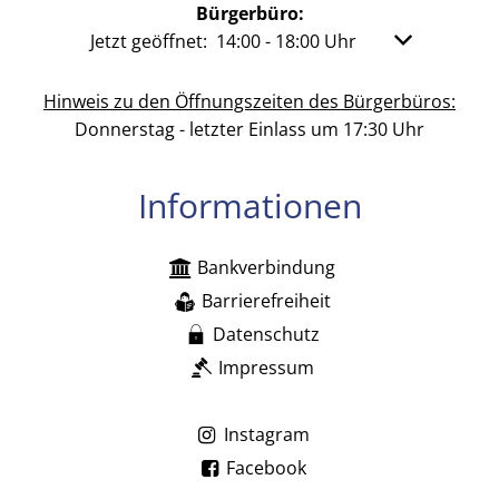
Bürgerbüro:
Klicken, um weitere Öffnungs- oder Schließzeit
Jetzt geöffnet:
14:00
-
18:00
Uhr
Von 14:00 bis
Hinweis zu den Öffnungszeiten des Bürgerbüros:
Donnerstag - letzter Einlass um 17:30 Uhr
Informationen
Bankverbindung
Barrierefreiheit
Datenschutz
Impressum
Instagram
Facebook