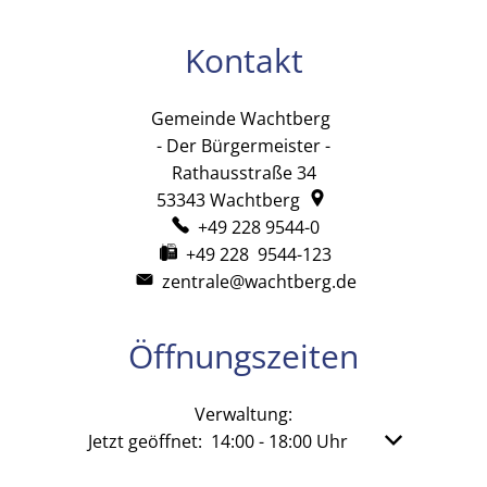
Kontakt
Gemeinde Wachtberg
Gemeinde Wachtb
- Der Bürgermeister -
Rathausstraße 34
53343
Wachtberg
+49 228 9544-0
+49 228 9544-123
zentrale@wachtberg.de
Öffnungszeiten
Verwaltung:
Klicken, um weitere Öffnungs- oder Schließzeit
Jetzt geöffnet:
14:00
-
18:00
Uhr
Von 14:00 bis