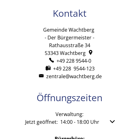
Kontakt
Gemeinde Wachtberg
Gemeinde Wachtb
- Der Bürgermeister -
Rathausstraße 34
53343
Wachtberg
+49 228 9544-0
+49 228 9544-123
zentrale@wachtberg.de
Öffnungszeiten
Verwaltung:
Klicken, um weitere Öffnungs- oder Schließzeit
Jetzt geöffnet:
14:00
-
18:00
Uhr
Von 14:00 bis
Bürgerbüro: