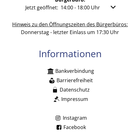
Klicken, um weitere Öffnungs- oder Schließzeit
Jetzt geöffnet:
14:00
-
18:00
Uhr
Von 14:00 bis
Hinweis zu den Öffnungszeiten des Bürgerbüros:
Donnerstag - letzter Einlass um 17:30 Uhr
Informationen
Bankverbindung
Barrierefreiheit
Datenschutz
Impressum
Instagram
Facebook