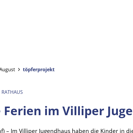
 August
töpferprojekt
M RATHAUS
 Ferien im Villiper Ju
hf) – Im Villiper Jugendhaus haben die Kinder in d