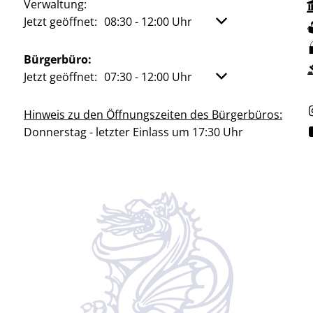
Verwaltung:
Klicken, um weitere Öffnungs- oder Schließzeiten aus
Jetzt geöffnet:
08:30
-
12:00
Uhr
Von 08:30 bis 12:00
Bürgerbüro:
Klicken, um weitere Öffnungs- oder Schließzeiten aus
Jetzt geöffnet:
07:30
-
12:00
Uhr
Von 07:30 bis 12:00
Hinweis zu den Öffnungszeiten des Bürgerbüros:
Donnerstag - letzter Einlass um 17:30 Uhr