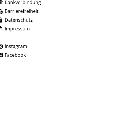
Bankverbindung
zublenden
 Uhr
Barrierefreiheit
Datenschutz
Impressum
zublenden
 Uhr
Instagram
Facebook