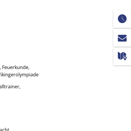
, Feuerkunde,
Wikingerolympiade
ltrainer,
acht.