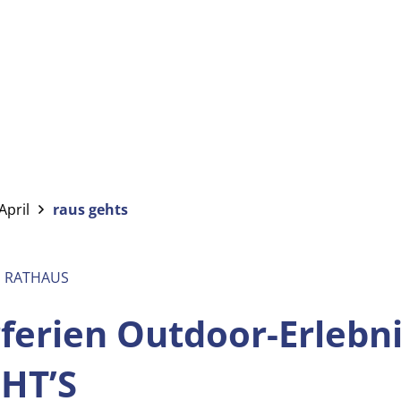
April
raus gehts
M RATHAUS
erien Outdoor-Erlebni
EHT’S