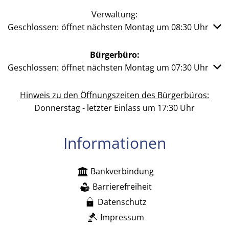
Verwaltung:
Klicken, um weitere Öffnungs- oder Schließzeiten auszub
Geschlossen:
öffnet nächsten Montag um 08:30 Uhr
Bürgerbüro:
Klicken, um weitere Öffnungs- oder Schließzeiten auszub
Geschlossen:
öffnet nächsten Montag um 07:30 Uhr
Hinweis zu den Öffnungszeiten des Bürgerbüros:
Donnerstag - letzter Einlass um 17:30 Uhr
Informationen
Bankverbindung
Barrierefreiheit
Datenschutz
Impressum