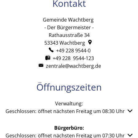
Kontakt
Gemeinde Wachtberg
Gemeinde Wachtb
- Der Bürgermeister -
Rathausstraße 34
53343
Wachtberg
+49 228 9544-0
+49 228 9544-123
zentrale@wachtberg.de
Öffnungszeiten
Verwaltung:
Klicken, um weitere Öffnungs- oder Schließzeiten auszu
Geschlossen:
öffnet nächsten Freitag um 08:30 Uhr
Bürgerbüro:
Klicken, um weitere Öffnungs- oder Schließzeiten auszu
Geschlossen:
öffnet nächsten Freitag um 07:30 Uhr