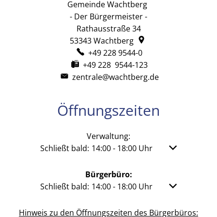
Gemeinde Wachtberg
Gemeinde Wachtb
- Der Bürgermeister -
Rathausstraße 34
53343
Wachtberg
+49 228 9544-0
+49 228 9544-123
zentrale@wachtberg.de
Öffnungszeiten
Verwaltung:
Klicken, um weitere Öffnungs- oder Schließzeit
Schließt bald:
14:00
-
18:00
Uhr
Von 14:00 bis 
Bürgerbüro:
Klicken, um weitere Öffnungs- oder Schließzeit
Schließt bald:
14:00
-
18:00
Uhr
Von 14:00 bis 
Hinweis zu den Öffnungszeiten des Bürgerbüros: