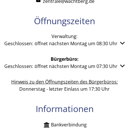
zentrale@wachtberg.de
Öffnungszeiten
Verwaltung:
Klicken, um weitere Öffnungs- oder Schließzeiten auszub
Geschlossen:
öffnet nächsten Montag um 08:30 Uhr
Bürgerbüro:
Klicken, um weitere Öffnungs- oder Schließzeiten auszub
Geschlossen:
öffnet nächsten Montag um 07:30 Uhr
Hinweis zu den Öffnungszeiten des Bürgerbüros:
Donnerstag - letzter Einlass um 17:30 Uhr
Informationen
Bankverbindung