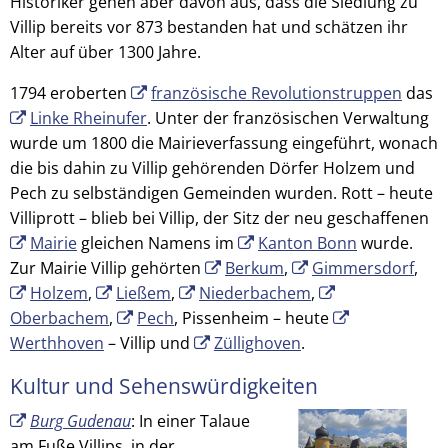
Historiker gehen aber davon aus, dass die Siedlung zu
Villip bereits vor 873 bestanden hat und schätzen ihr
Alter auf über 1300 Jahre.
1794 eroberten
französische Revolutionstruppen
das
Linke Rheinufer
. Unter der französischen Verwaltung
wurde um 1800 die Mairieverfassung eingeführt, wonach
die bis dahin zu Villip gehörenden Dörfer Holzem und
Pech zu selbständigen Gemeinden wurden. Rott – heute
Villiprott – blieb bei Villip, der Sitz der neu geschaffenen
Mairie
gleichen Namens im
Kanton Bonn
wurde.
Zur Mairie Villip gehörten
Berkum
,
Gimmersdorf
,
Holzem
,
Ließem
,
Niederbachem
,
Oberbachem
,
Pech
, Pissenheim – heute
Werthhoven
– Villip und
Züllighoven
.
Kultur und Sehenswürdigkeiten
Burg Gudenau
: In einer Talaue
am Fuße Villips, in der