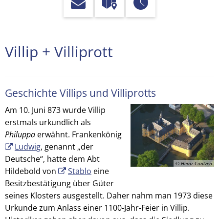
Villip
Villip + Villiprott
+
Villiprott
Geschichte Villips und Villiprotts
Am 10. Juni 873 wurde Villip
erstmals urkundlich als
Philuppa
erwähnt. Frankenkönig
Ludwig
, genannt „der
Deutsche“, hatte dem Abt
© Heinz Contzen
Hildebold von
Stablo
eine
Besitzbestätigung über Güter
seines Klosters ausgestellt. Daher nahm man 1973 diese
Urkunde zum Anlass einer 1100-Jahr-Feier in Villip.