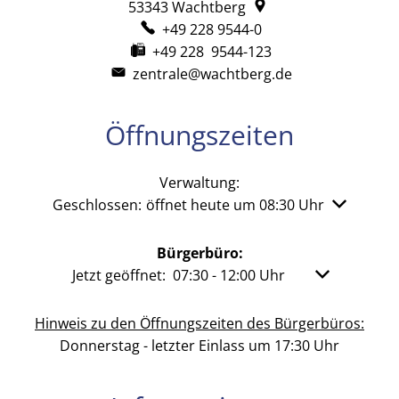
53343
Wachtberg
+49 228 9544-0
+49 228 9544-123
zentrale@wachtberg.de
Öffnungszeiten
Verwaltung:
Klicken, um weitere Öffnungs- oder Schließzeiten 
Geschlossen:
öffnet heute um 08:30 Uhr
Bürgerbüro:
Klicken, um weitere Öffnungs- oder Schließzeit
Jetzt geöffnet:
07:30
-
12:00
Uhr
Von 07:30 bis
Hinweis zu den Öffnungszeiten des Bürgerbüros:
Donnerstag - letzter Einlass um 17:30 Uhr